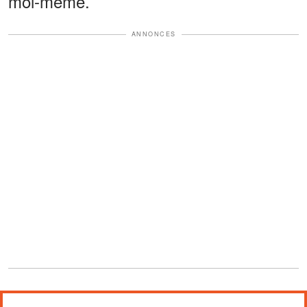
moi-même.
ANNONCES