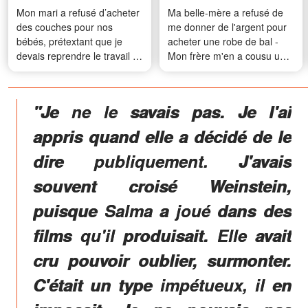
Mon mari a refusé d’acheter
Ma belle-mère a refusé de
des couches pour nos
me donner de l'argent pour
bébés, prétextant que je
acheter une robe de bal -
devais reprendre le travail –
Mon frère m'en a cousu une
J’ai accepté, mais à une
à partir de la collection de
condition
jeans de notre défunte mère
et ce qui s'est passé ensuite
"Je ne le savais pas. Je l'ai
l'a laissée bouche bée
appris quand elle a décidé de le
dire publiquement. J'avais
souvent croisé Weinstein,
puisque Salma a joué dans des
films qu'il produisait. Elle avait
cru pouvoir oublier, surmonter.
C'était un type impétueux, il en