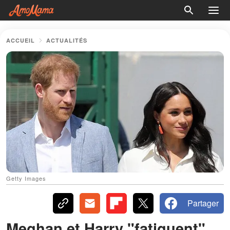
ACCUEIL
ACTUALITÉS
Getty Images
Partager
Meghan et Harry "fatiguent"