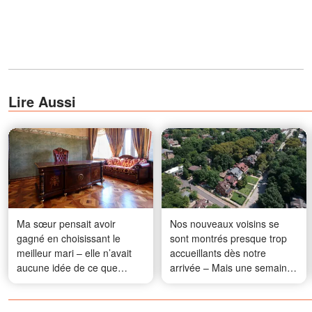
Lire Aussi
Ma sœur pensait avoir
Nos nouveaux voisins se
gagné en choisissant le
sont montrés presque trop
meilleur mari – elle n’avait
accueillants dès notre
aucune idée de ce que
arrivée – Mais une semaine
j’avais demandé à la place
plus tard, j'ai compris que
ma famille n'était pas là par
hasard