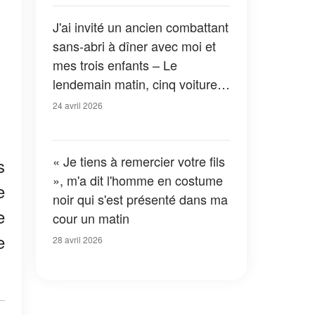
J'ai invité un ancien combattant
sans-abri à dîner avec moi et
mes trois enfants – Le
lendemain matin, cinq voitures
de police ont encerclé ma
24 avril 2026
maison
« Je tiens à remercier votre fils
s
», m'a dit l'homme en costume
e
noir qui s'est présenté dans ma
e
cour un matin
e
28 avril 2026