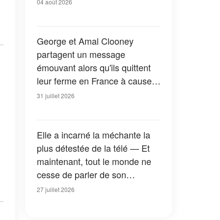
04 août 2026
George et Amal Clooney
partagent un message
émouvant alors qu'ils quittent
leur ferme en France à cause
des feux de forêt — Tous les
31 juillet 2026
détails
Elle a incarné la méchante la
plus détestée de la télé — Et
maintenant, tout le monde ne
cesse de parler de son
apparition dans la nouvelle
27 juillet 2026
version de « La Petite Maison
dans la prairie » — Photos