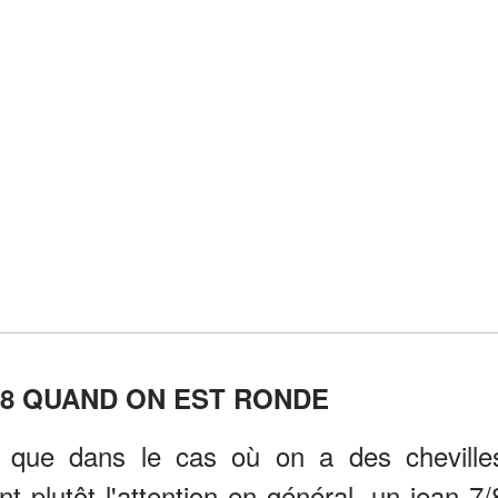
/8 QUAND ON EST RONDE
é que dans le cas où on a des cheville
nt plutôt l'attention en général, un jean 7/