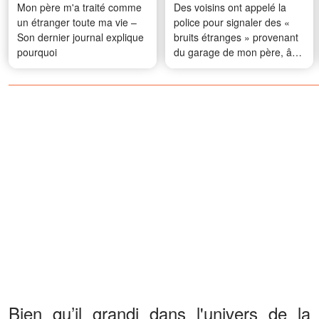
Mon père m'a traité comme
Des voisins ont appelé la
un étranger toute ma vie –
police pour signaler des «
Son dernier journal explique
bruits étranges » provenant
pourquoi
du garage de mon père, âgé
de 72 ans – Ce que les
agents ont découvert à
l'intérieur les a laissés sans
voix
Bien qu’il grandi dans l'univers de la