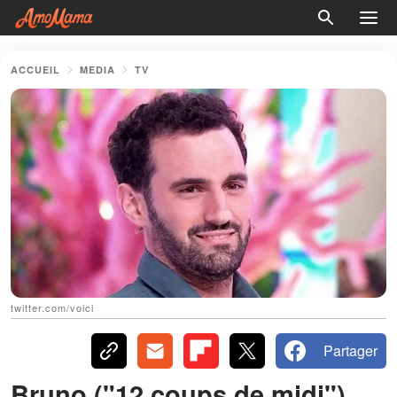
ACCUEIL
MEDIA
TV
twitter.com/voici
Partager
Bruno ("12 coups de midi")