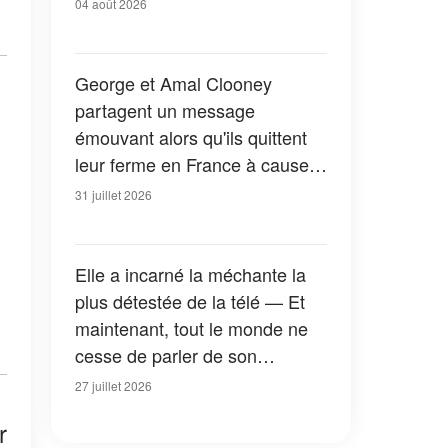
04 août 2026
George et Amal Clooney
partagent un message
émouvant alors qu'ils quittent
leur ferme en France à cause
des feux de forêt — Tous les
31 juillet 2026
détails
Elle a incarné la méchante la
plus détestée de la télé — Et
maintenant, tout le monde ne
cesse de parler de son
apparition dans la nouvelle
27 juillet 2026
version de « La Petite Maison
r
dans la prairie » — Photos