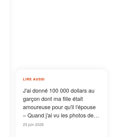
LIRE AUSSI
J'ai donné 100 000 dollars au
garçon dont ma fille était
amoureuse pour qu'il l'épouse
– Quand j'ai vu les photos de
mariage, je n'en croyais pas
23 juin 2026
mes yeux