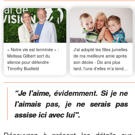
« Notre vie est terminée » :
J'ai adopté les filles jumelles
Melissa Gilbert sort du
de ma meilleure amie après
silence pour défendre
son décès - Dix ans plus
Timothy Busfield
tard, l'une d'elles m'a tendu
un vieux téléphone en me
disant : « Maman m'a dit de
te montrer cette vidéo
“Je l'aime, évidemment. Si je ne
aujourd'hui. »
l'aimais pas, je ne serais pas
assise ici avec lui".
Découvrez à présent les détails sur