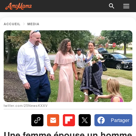
ACCUEIL
MEDIA
twitter.com/25NewsKXXV
Partager
Une femme épouse un homme