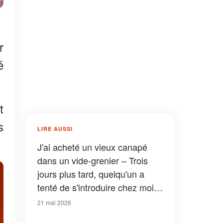
r
é
t
s
LIRE AUSSI
J'ai acheté un vieux canapé
dans un vide-grenier – Trois
jours plus tard, quelqu'un a
tenté de s'introduire chez moi
pour le retrouver
21 mai 2026