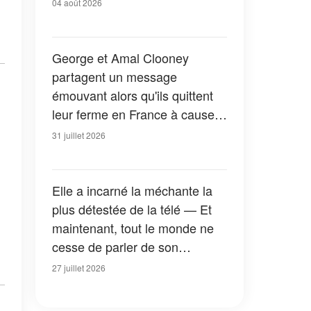
04 août 2026
George et Amal Clooney
partagent un message
émouvant alors qu'ils quittent
leur ferme en France à cause
des feux de forêt — Tous les
31 juillet 2026
détails
Elle a incarné la méchante la
plus détestée de la télé — Et
maintenant, tout le monde ne
cesse de parler de son
apparition dans la nouvelle
27 juillet 2026
version de « La Petite Maison
dans la prairie » — Photos