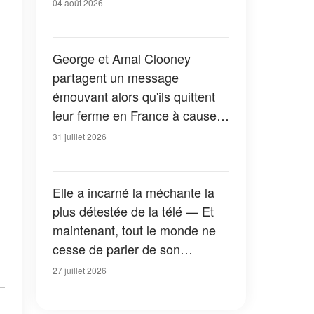
04 août 2026
George et Amal Clooney
partagent un message
émouvant alors qu'ils quittent
leur ferme en France à cause
des feux de forêt — Tous les
31 juillet 2026
détails
Elle a incarné la méchante la
plus détestée de la télé — Et
maintenant, tout le monde ne
cesse de parler de son
apparition dans la nouvelle
27 juillet 2026
version de « La Petite Maison
dans la prairie » — Photos