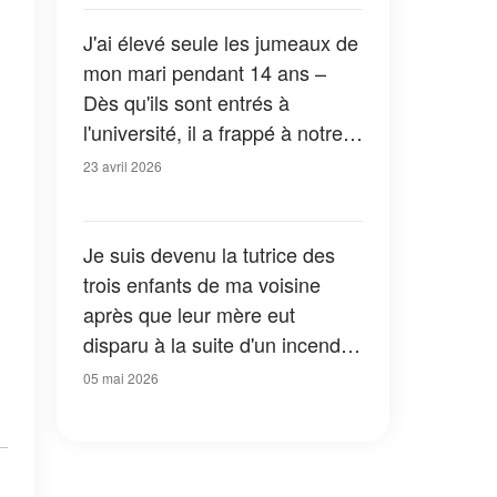
arrivé à ses parents
J'ai élevé seule les jumeaux de
mon mari pendant 14 ans –
Dès qu'ils sont entrés à
l'université, il a frappé à notre
porte et m'a laissée sans voix
23 avril 2026
Je suis devenu la tutrice des
trois enfants de ma voisine
après que leur mère eut
disparu à la suite d'un incendie
– Dix ans plus tard, j'ai appris
05 mai 2026
que c'était son plan depuis le
début