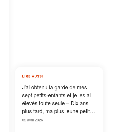
LIRE AUSSI
J'ai obtenu la garde de mes
sept petits-enfants et je les ai
élevés toute seule – Dix ans
plus tard, ma plus jeune petite-
fille m'a remis une boîte qui m'a
02 avril 2026
révélé ce qui était réellement