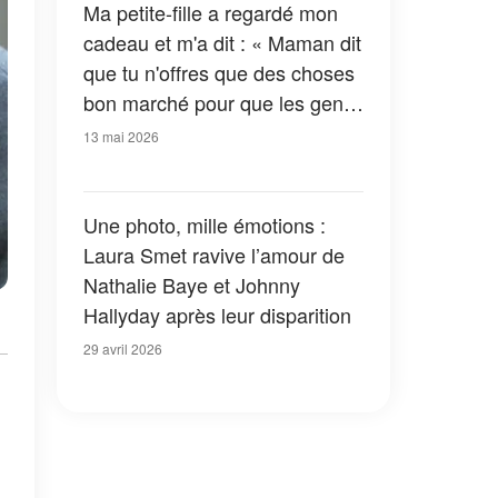
Ma petite-fille a regardé mon
cadeau et m'a dit : « Maman dit
que tu n'offres que des choses
bon marché pour que les gens
aient pitié de toi » – J'ai donc
13 mai 2026
donné une leçon à ma belle-
fille
Une photo, mille émotions :
Laura Smet ravive l’amour de
Nathalie Baye et Johnny
Hallyday après leur disparition
29 avril 2026