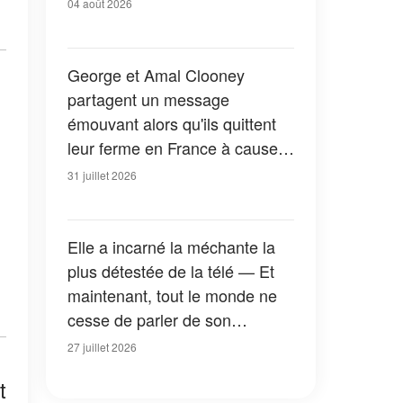
04 août 2026
George et Amal Clooney
partagent un message
émouvant alors qu'ils quittent
leur ferme en France à cause
des feux de forêt — Tous les
31 juillet 2026
détails
Elle a incarné la méchante la
plus détestée de la télé — Et
maintenant, tout le monde ne
cesse de parler de son
apparition dans la nouvelle
27 juillet 2026
version de « La Petite Maison
t
dans la prairie » — Photos