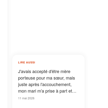
LIRE AUSSI
J'avais accepté d'être mère
porteuse pour ma sœur, mais
juste après l'accouchement,
mon mari m'a prise à part et
m'a dit : « S'il te plaît, ne lui
11 mai 2026
donne pas encore le bébé. »