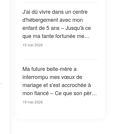
J'ai dû vivre dans un centre
d'hébergement avec mon
enfant de 5 ans – Jusqu'à ce
que ma tante fortunée me
repère et me dise : « Tes
15 mai 2026
parents ne t'ont-ils pas parlé de
la maison que je t'ai donnée ?
»
Ma future belle-mère a
interrompu mes vœux de
mariage et s'est accrochée à
mon fiancé – Ce que son père
a fait ensuite a stupéfié tout le
19 mai 2026
monde