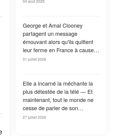
04 août 2026
George et Amal Clooney
partagent un message
émouvant alors qu'ils quittent
leur ferme en France à cause
des feux de forêt — Tous les
31 juillet 2026
détails
Elle a incarné la méchante la
plus détestée de la télé — Et
maintenant, tout le monde ne
cesse de parler de son
apparition dans la nouvelle
27 juillet 2026
version de « La Petite Maison
e
dans la prairie » — Photos