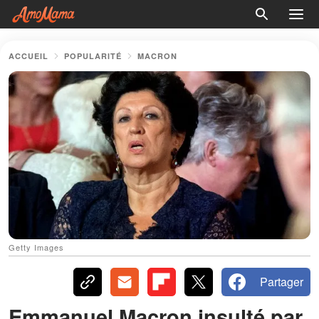
ACCUEIL
POPULARITÉ
MACRON
Getty Images
Partager
Emmanuel Macron insulté par