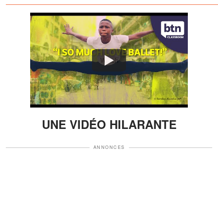
directeur nous a convoqués
dans son bureau et nous a
dit : « Savez-vous seulement
ce que cet acte
irresponsable va coûter à
votre fils ? »
Watch
UNE VIDÉO HILARANTE
ANNONCES