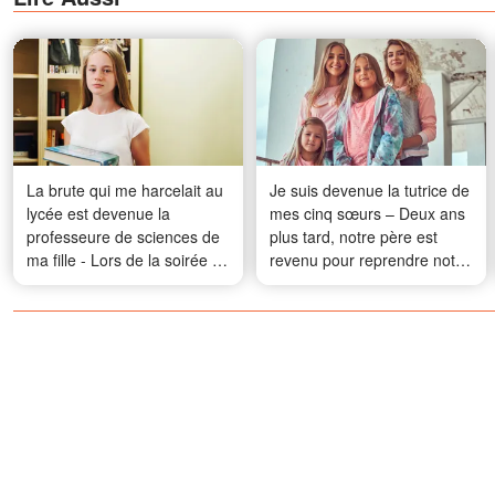
La brute qui me harcelait au
Je suis devenue la tutrice de
lycée est devenue la
mes cinq sœurs – Deux ans
professeure de sciences de
plus tard, notre père est
ma fille - Lors de la soirée de
revenu pour reprendre notre
présentation des projets, elle
maison, mais il ne s'attendait
a humilié mon enfant devant
pas au piège que je lui avais
tout le monde, alors j'ai fini
tendu
par la remettre à sa place