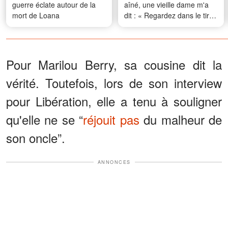
guerre éclate autour de la
aîné, une vieille dame m'a
mort de Loana
dit : « Regardez dans le tiroir
du bas de son bureau avant
votre lune de miel… sinon,
vous le regretterez
amèrement. »
Pour Marilou Berry, sa cousine dit la
vérité. Toutefois, lors de son interview
pour Libération, elle a tenu à souligner
qu'elle ne se “
réjouit pas
du malheur de
son oncle”.
ANNONCES