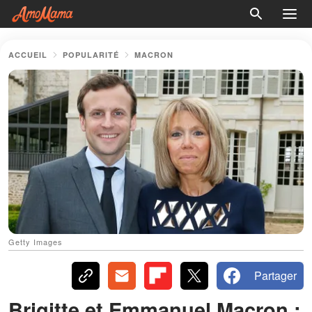
ACCUEIL
POPULARITÉ
MACRON
Getty Images
Partager
Brigitte et Emmanuel Macron :