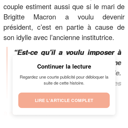
couple estiment aussi que si le mari de
Brigitte Macron a voulu devenir
président, c’est en partie à cause de
son idylle avec l’ancienne institutrice.
“Est-ce qu'il a voulu imposer à
la France cette femme qu'il aime
Continuer la lecture
d'un amour fou, c'est possible.
Regardez une courte publicité pour débloquer la
C'est peut-être l'une des
suite de cette histoire.
raisons”,
LIRE L'ARTICLE COMPLET
a estimé
l’écrivaine.