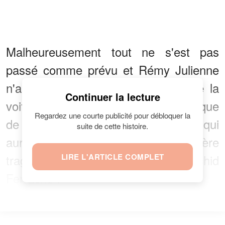
Malheureusement tout ne s'est pas
passé comme prévu et Rémy Julienne
n'a pas pu reprendre le contrôle de la
Continuer la lecture
voiture en raison d'une erreur technique
Regardez une courte publicité pour débloquer la
de l'acteur légendaire. Une erreur qui
suite de cette histoire.
aurait pu se terminer de manière
tragique comme le
LIRE L'ARTICLE COMPLET
relate
Rachid
Ferrache :