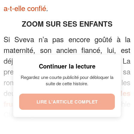
a-t-elle confié
.
ZOOM SUR SES ENFANTS
Si Sveva n’a pas encore goûté à la
maternité, son ancien fiancé, lui, est
déjà papa de trois grandes filles. La
Continuer la lecture
première, Alyson est née de sa
Regardez une courte publicité pour débloquer la
romance avec une danseuse et les
suite de cette histoire.
deux dernières, Lou et Liv, sont
les
LIRE L'ARTICLE COMPLET
avec Sophie
fruits de son amour
Clerico. Zoom sur ses enfants.