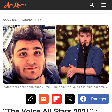
ACCUEIL
MEDIA
TV
instagram.com/yoannlaunay | youtube.com/The Voice : la plus belle voix
Partager
"The Voice All Stars 2021" :