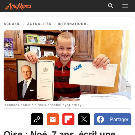
ACCUEIL
ACTUALITÉS
INTERNATIONAL
facebook.com/EclaireurDepechePaysDeBray
Partager
Oise : Noé, 7 ans, écrit une