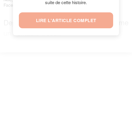
suite de cette histoire.
Facebook.com/EclaireurDepechePaysDeBray
Depuis, Noé garde cette lettre comme
LIRE L'ARTICLE COMPLET
un véritable trésor.