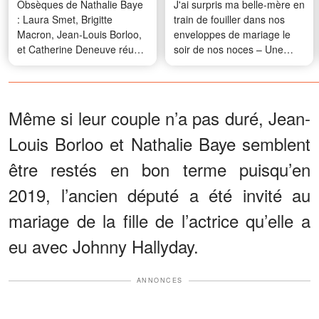
Obsèques de Nathalie Baye
J'ai surpris ma belle-mère en
: Laura Smet, Brigitte
train de fouiller dans nos
Macron, Jean-Louis Borloo,
enveloppes de mariage le
et Catherine Deneuve réunis
soir de nos noces – Une
pour un dernier adieu
semaine plus tard, on lui a
donné une leçon qu'elle
n'oubliera jamais
Même si leur couple n’a pas duré, Jean-
Louis Borloo et Nathalie Baye semblent
être restés en bon terme puisqu’en
2019, l’ancien député a été invité au
mariage de la fille de l’actrice qu’elle a
eu avec Johnny Hallyday.
ANNONCES