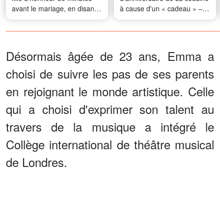
avant le mariage, en disant :
à cause d'un « cadeau » –
« Une nouvelle famille ne
Alors je me suis assurée
devrait pas commencer par
qu'elle en paie le prix
des souvenirs de l'ancienne
» – Ce que la mère de mon
Désormais âgée de 23 ans, Emma a
ex a fait ensuite a laissé tout
choisi de suivre les pas de ses parents
le monde sans voix
en rejoignant le monde artistique. Celle
qui a choisi d'exprimer son talent au
travers de la musique a intégré le
Collège international de théâtre musical
de Londres.