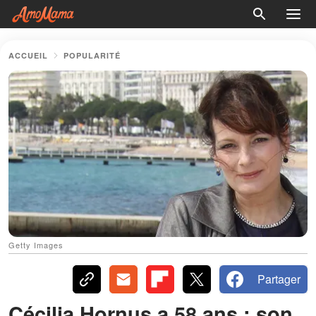
ACCUEIL
POPULARITÉ
Getty Images
Partager
Cécilia Hornus a 58 ans : son