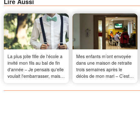
Lire Aussi
La plus jolie fille de l'école a
Mes enfants m’ont envoyée
invité mon fils au bal de fin
dans une maison de retraite
d'année – Je pensais qu'elle
trois semaines après le
voulait l'embarrasser, mais la
décès de mon mari – C’est
vraie raison m'a laissée sans
alors qu’un inconnu est
voix
arrivé et m’a dit : « Votre
mari ne vous a pas dit toute
la vérité. C’est moi qu’il a
envoyé à sa place. »