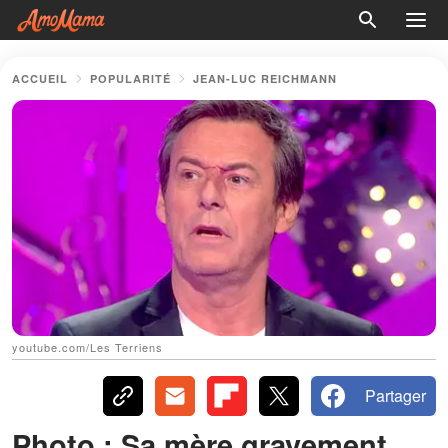
ACCUEIL
POPULARITÉ
JEAN-LUC REICHMANN
youtube.com/Les Terriens
Partager
Photo : Sa mère gravement