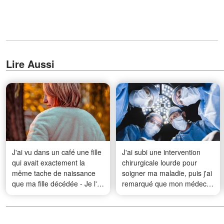
Lire Aussi
J'ai vu dans un café une fille
J'ai subi une intervention
qui avait exactement la
chirurgicale lourde pour
même tache de naissance
soigner ma maladie, puis j'ai
que ma fille décédée - Je l'ai
remarqué que mon médecin
suivie jusqu'à chez elle et je
avait exactement la même
suis restée figée quand j'ai
tache de naissance que moi
vu la femme qu'elle appelait