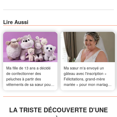
Lire Aussi
Ma fille de 13 ans a décidé
Ma sœur m'a envoyé un
de confectionner des
gâteau avec l'inscription «
peluches à partir des
Félicitations, grand-mère
vêtements de sa sœur pour
mariée » pour mon mariage
les offrir à d'autres enfants –
à 56 ans – Ce que mon mari
Dans la poche d'un
en a fait a laissé tout le
cardigan, elle a trouvé un
monde bouche bée
téléphone que je n'avais
LA TRISTE DÉCOUVERTE D'UNE
jamais vu auparavant