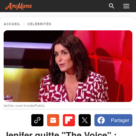
ACCUEIL
CÉLÉBRITÉS
twitter.com/InsidePublic
Partager
Jenifer quitte "The Voice" :