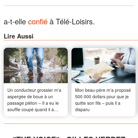
a-t-elle
confié
à Télé-Loisirs.
Lire Aussi
Un conducteur grossier m'a
Mon beau-père m'a proposé
aspergée de boue à un
500 000 dollars pour que je
passage piéton – Il a eu le
quitte son fils – puis il a
souffle coupé quand il a
disparu
réalisé que c'était moi qui
m'occupais de son entretien
pour un poste à 240 000
dollars