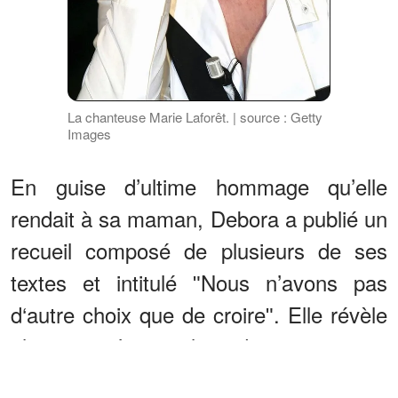
La chanteuse Marie Laforêt. | source : Getty
Images
En guise d’ultime hommage qu’elle
rendait à sa maman, Debora a publié un
recueil composé de plusieurs de ses
textes et intitulé ʺNous n’avons pas
d‘autre choix que de croireʺ. Elle révèle
alors que c’est un livre dont sa maman
avait commencé l’écriture en 2015. Elle