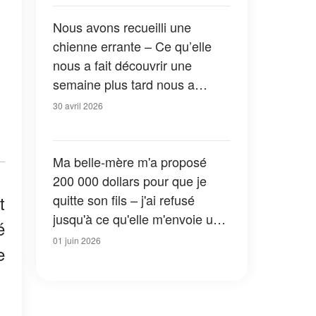
Nous avons recueilli une
chienne errante – Ce qu’elle
nous a fait découvrir une
semaine plus tard nous a
choqués
30 avril 2026
Ma belle-mère m'a proposé
200 000 dollars pour que je
t
quitte son fils – j'ai refusé
jusqu'à ce qu'elle m'envoie une
é
photo qui a tout changé
01 juin 2026
e