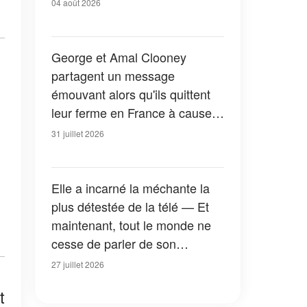
04 août 2026
George et Amal Clooney
partagent un message
émouvant alors qu'ils quittent
leur ferme en France à cause
des feux de forêt — Tous les
31 juillet 2026
détails
Elle a incarné la méchante la
plus détestée de la télé — Et
maintenant, tout le monde ne
cesse de parler de son
apparition dans la nouvelle
27 juillet 2026
version de « La Petite Maison
t
dans la prairie » — Photos