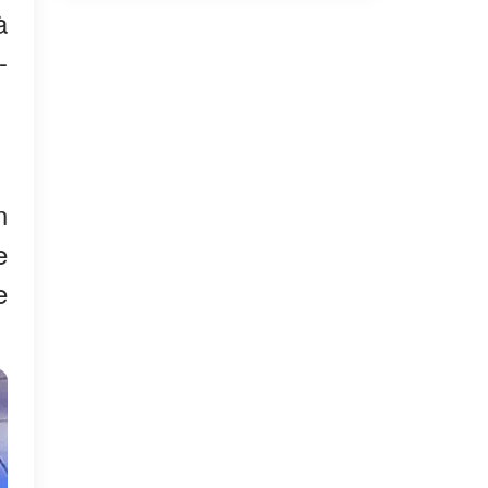
à
-
n
e
e