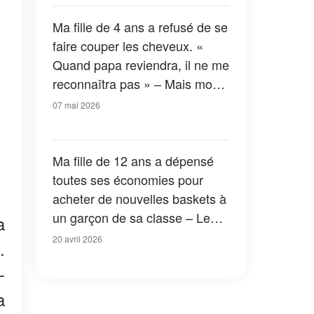
de son décès
Ma fille de 4 ans a refusé de se
faire couper les cheveux. «
Quand papa reviendra, il ne me
reconnaîtra pas » – Mais mon
mari est décédé il y a
07 mai 2026
longtemps
Ma fille de 12 ans a dépensé
toutes ses économies pour
acheter de nouvelles baskets à
un garçon de sa classe – Le
a
lendemain, le directeur de
20 avril 2026
.
l'école m'a appelé d'urgence à
-
l'école
a