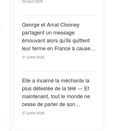
04 août 2026
George et Amal Clooney
partagent un message
émouvant alors qu'ils quittent
leur ferme en France à cause
des feux de forêt — Tous les
31 juillet 2026
détails
Elle a incarné la méchante la
plus détestée de la télé — Et
maintenant, tout le monde ne
cesse de parler de son
apparition dans la nouvelle
27 juillet 2026
version de « La Petite Maison
dans la prairie » — Photos