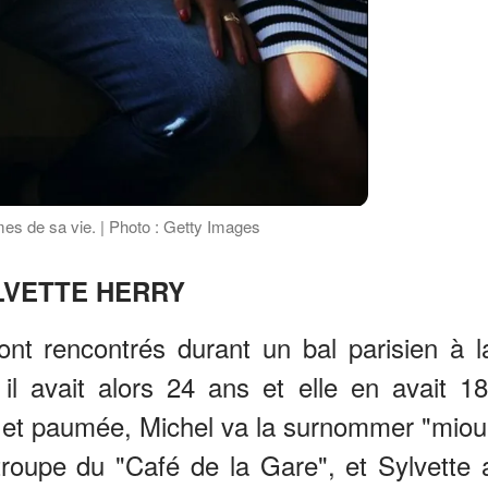
es de sa vie. | Photo : Getty Images
LVETTE HERRY
ont rencontrés durant un bal parisien à l
l avait alors 24 ans et elle en avait 18
e et paumée, Michel va la surnommer "miou
troupe du "Café de la Gare", et Sylvette 