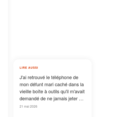
LIRE AUSSI
J'ai retrouvé le téléphone de
mon défunt mari caché dans la
vieille boîte à outils qu'il m'avait
demandé de ne jamais jeter –
La dernière vidéo qu'il y avait
21 mai 2026
enregistrée datait de la veille