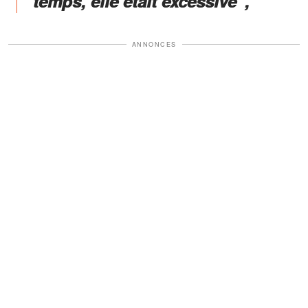
temps, elle était exces­sive”,
ANNONCES