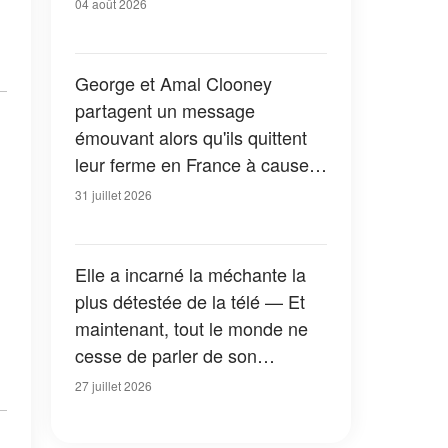
04 août 2026
George et Amal Clooney
partagent un message
émouvant alors qu'ils quittent
leur ferme en France à cause
des feux de forêt — Tous les
31 juillet 2026
détails
Elle a incarné la méchante la
plus détestée de la télé — Et
maintenant, tout le monde ne
cesse de parler de son
apparition dans la nouvelle
27 juillet 2026
version de « La Petite Maison
dans la prairie » — Photos