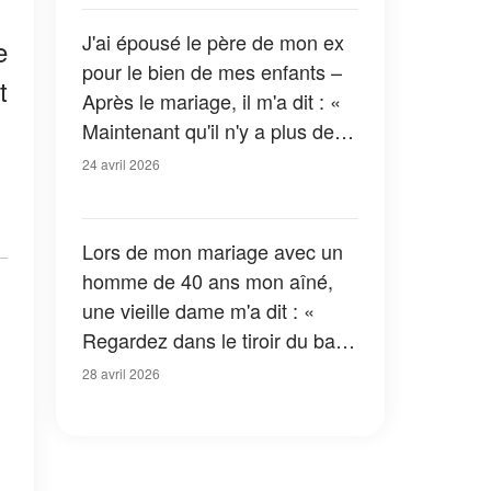
J'ai épousé le père de mon ex
e
pour le bien de mes enfants –
t
Après le mariage, il m'a dit : «
Maintenant qu'il n'y a plus de
retour en arrière possible, je
24 avril 2026
peux enfin te dire pourquoi je
t'ai épousée. »
Lors de mon mariage avec un
homme de 40 ans mon aîné,
une vieille dame m'a dit : «
Regardez dans le tiroir du bas
de son bureau avant votre lune
28 avril 2026
de miel… sinon, vous le
regretterez amèrement. »