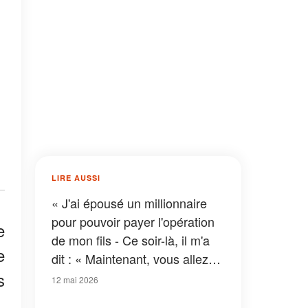
LIRE AUSSI
« J'ai épousé un millionnaire
pour pouvoir payer l'opération
e
de mon fils - Ce soir-là, il m'a
e
dit : « Maintenant, vous allez
s
enfin découvrir ce à quoi vous
12 mai 2026
vous êtes vraiment engagée »