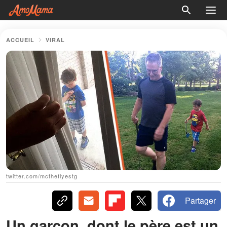
ACCUEIL
VIRAL
twitter.com/mctheflyestg
Partager
Un garçon, dont le père est un