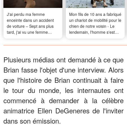
J'ai perdu ma femme
Mon fils de 10 ans a fabriqué
enceinte dans un accident
un chariot de mobilité pour le
de voiture – Sept ans plus
chien de notre voisin - Le
tard, j'ai vu une femme
lendemain, l'homme s'est
mendier avec un petit
présenté à notre porte et a
garçon qui m'a fait pâlir
dit : « Tu as réussi. Viens
voir ce que je t'ai préparé »
Plusieurs médias ont demandé à ce que
Brian fasse l'objet d'une interview. Alors
que l'histoire de Brian continuait à faire
le tour du monde, les internautes ont
commencé à demander à la célèbre
animatrice Ellen DeGeneres de l'inviter
dans son émission.