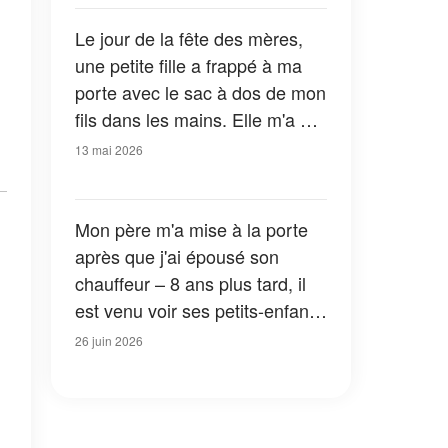
Le jour de la fête des mères,
une petite fille a frappé à ma
porte avec le sac à dos de mon
fils dans les mains. Elle m'a dit
: « C'est ça que vous
13 mai 2026
cherchiez, n'est-ce pas ? Vous
devez connaître la vérité. »
Mon père m'a mise à la porte
après que j'ai épousé son
chauffeur – 8 ans plus tard, il
est venu voir ses petits-enfants
pour la première fois et s'est
26 juin 2026
écrié : « Comment est-ce
possible ? »