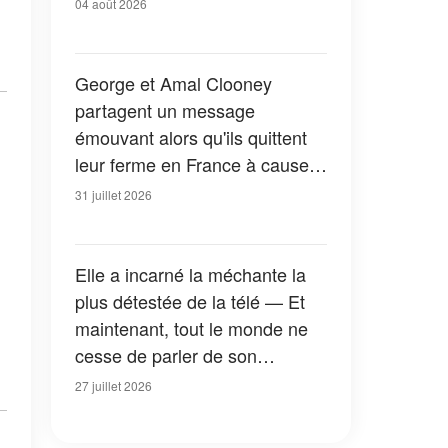
04 août 2026
George et Amal Clooney
partagent un message
émouvant alors qu'ils quittent
leur ferme en France à cause
des feux de forêt — Tous les
31 juillet 2026
détails
Elle a incarné la méchante la
plus détestée de la télé — Et
maintenant, tout le monde ne
cesse de parler de son
apparition dans la nouvelle
27 juillet 2026
version de « La Petite Maison
dans la prairie » — Photos