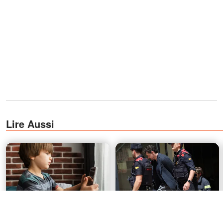
Lire Aussi
Mon fils de 6 ans m'a
Enquête sur la mort du
appelée et m'a dit : « La
fondateur de Mango : les