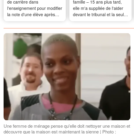
de carrière dans
famille – 15 ans plus tard,
l'enseignement pour modifier
elle m'a suppliée de l'aider
la note d'une élève après
devant le tribunal et la seule
que sa belle-mère l'eut
condition que je lui ai posée
enfermée chez elle le jour de
l'a fait pâlir
son examen final – Ce qui
s'est passé lors de la remise
des diplômes m'a brisé le
cœur
Une femme de ménage pense qu'elle doit nettoyer une maison et
découvre que la maison est maintenant la sienne | Photo :