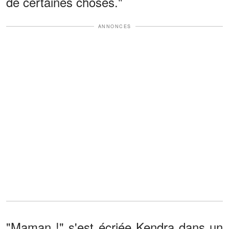
de certaines choses."
ANNONCES
"Maman !" s'est écriée Kendra dans un