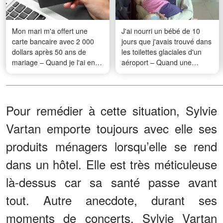
Mon mari m'a offert une
J'ai nourri un bébé de 10
carte bancaire avec 2 000
jours que j'avais trouvé dans
dollars après 50 ans de
les toilettes glaciales d'un
mariage – Quand je l'ai enfin
aéroport – Quand une
utilisée avant mon opération,
inconnue a frappé à ma
j'ai découvert qu'il m'avait
porte le lendemain, mon
réservé un dernier cadeau
cœur s'est arrêté
Pour remédier à cette situation, Sylvie
Vartan emporte toujours avec elle ses
produits ménagers lorsqu’elle se rend
dans un hôtel. Elle est très méticuleuse
là-dessus car sa santé passe avant
tout. Autre anecdote, durant ses
moments de concerts, Sylvie Vartan