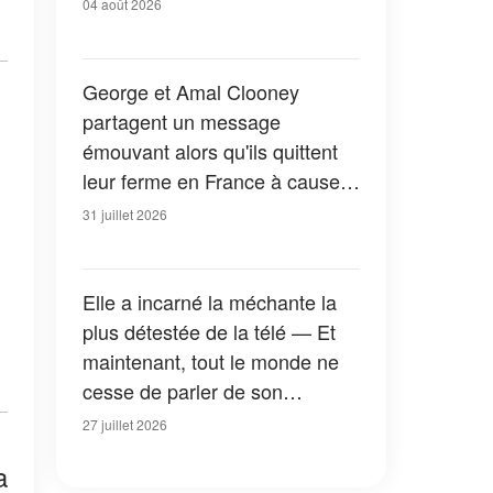
04 août 2026
George et Amal Clooney
partagent un message
émouvant alors qu'ils quittent
leur ferme en France à cause
des feux de forêt — Tous les
31 juillet 2026
détails
Elle a incarné la méchante la
plus détestée de la télé — Et
maintenant, tout le monde ne
cesse de parler de son
apparition dans la nouvelle
27 juillet 2026
version de « La Petite Maison
a
dans la prairie » — Photos