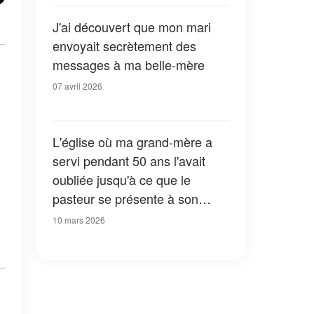
J'ai découvert que mon mari
envoyait secrètement des
messages à ma belle-mère
07 avril 2026
L'église où ma grand-mère a
servi pendant 50 ans l'avait
oubliée jusqu'à ce que le
pasteur se présente à son
chevet à l'hôpital pour lui
10 mars 2026
demander de l'argent - Elle a
donc fait en sorte d'avoir le
dernier mot