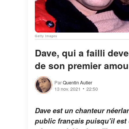
Getty Images
Dave, qui a failli dev
de son premier amou
Par
Quentin Autier
13 nov. 2021
22:50
Dave est un chanteur néerla
public français puisqu'il es