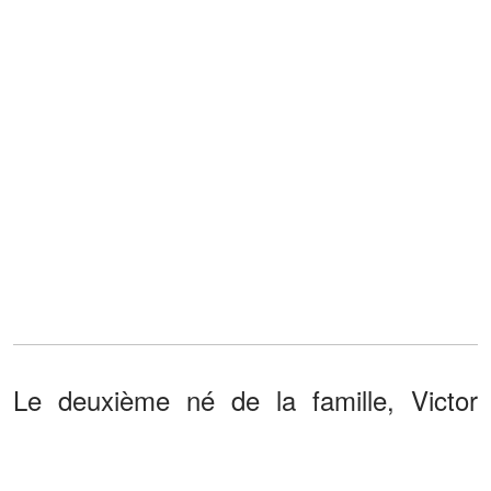
Le deuxième né de la famille, Victor
Lhermitte, est âgé de 41 ans. Lui aussi
n’a pas voulu suivre le chemin de son