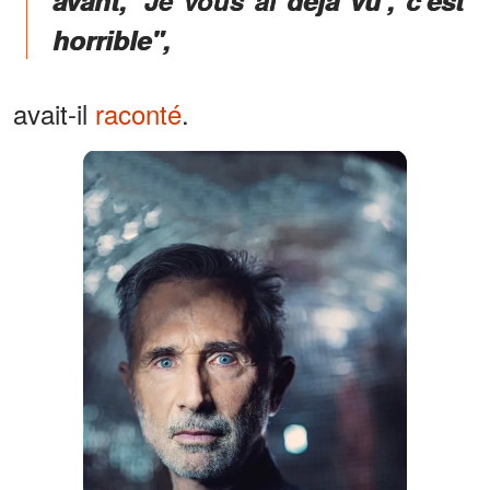
avant, 'Je vous ai déjà vu', c'est
horrible",
avait-il
raconté
.