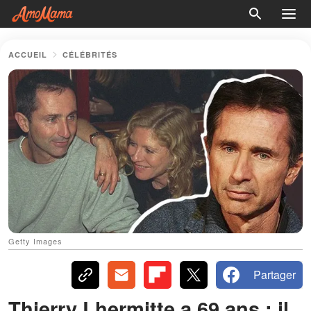
ACCUEIL
CÉLÉBRITÉS
Getty Images
Partager
Thierry Lhermitte a 69 ans : il