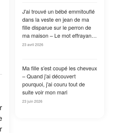
dans ma voiture a tout changé
J'ai trouvé un bébé emmitouflé
dans la veste en jean de ma
fille disparue sur le perron de
ma maison – Le mot effrayant
que j'ai sorti de la poche m'a
23 avril 2026
fait trembler les mains
Ma fille s'est coupé les cheveux
– Quand j'ai découvert
pourquoi, j'ai couru tout de
suite voir mon mari
23 juin 2026
r
e
r