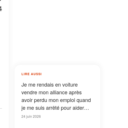
4
LIRE AUSSI
Je me rendais en voiture
vendre mon alliance après
avoir perdu mon emploi quand
je me suis arrêté pour aider
une mère célibataire en
24 juin 2026
détresse – Ce qu’elle a laissé