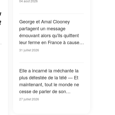
04 août 2026
u
George et Amal Clooney
t
partagent un message
émouvant alors qu'ils quittent
leur ferme en France à cause
des feux de forêt — Tous les
31 juillet 2026
détails
Elle a incarné la méchante la
plus détestée de la télé — Et
maintenant, tout le monde ne
cesse de parler de son
apparition dans la nouvelle
27 juillet 2026
version de « La Petite Maison
dans la prairie » — Photos