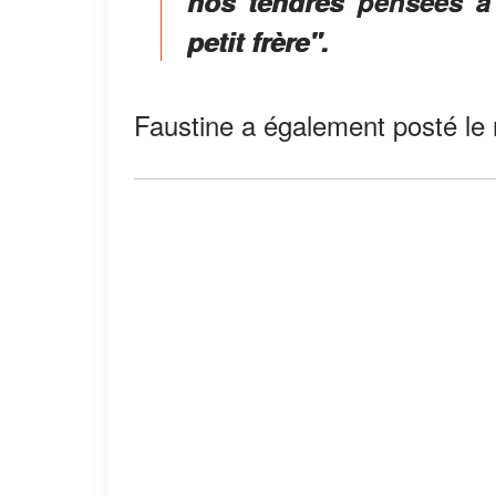
nos tendres pensées à
petit frère".
Faustine a également posté le