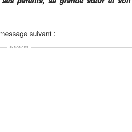
 ses parents, sa grande sœur et son
 message suivant :
ANNONCES