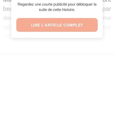
Regardez une courte publicité pour débloquer la
beaucoup aimés, la chanteuse a fini par
suite de cette histoire.
demander le divorce, pour la même
raison pour laquelle Dominique s’est
LIRE L'ARTICLE COMPLET
séparée du chanteur.