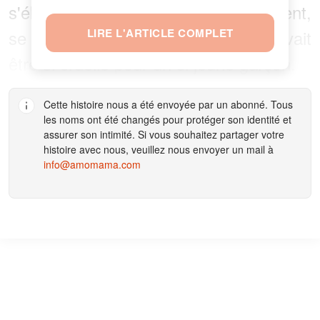
s'éloignait, Connery pleurait doucement,
se demandant pourquoi la vie devait
LIRE L'ARTICLE COMPLET
être si cruelle pour un si jeune garçon.
Cette histoire nous a été envoyée par un abonné. Tous
les noms ont été changés pour protéger son identité et
assurer son intimité. Si vous souhaitez partager votre
histoire avec nous, veuillez nous envoyer un mail à
info@amomama.com