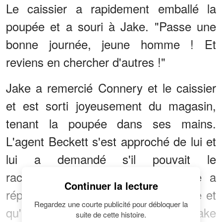
Le caissier a rapidement emballé la
poupée et a souri à Jake. "Passe une
bonne journée, jeune homme ! Et
reviens en chercher d'autres !"
Jake a remercié Connery et le caissier
et est sorti joyeusement du magasin,
tenant la poupée dans ses mains.
L'agent Beckett s'est approché de lui et
lui a demandé s'il pouvait le
raccompagner chez lui, mais Jake a
Continuer la lecture
répondu qu'il vivait au coin de la rue et
Regardez une courte publicité pour débloquer la
qu'il irait tout seul. Alors que Jake
suite de cette histoire.