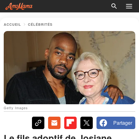
ACCUEIL
CÉLÉBRITÉS
Getty Images
Partager
Le fils adoptif de Josiane