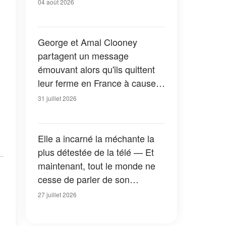
04 août 2026
George et Amal Clooney
partagent un message
émouvant alors qu'ils quittent
leur ferme en France à cause
des feux de forêt — Tous les
31 juillet 2026
détails
Elle a incarné la méchante la
plus détestée de la télé — Et
maintenant, tout le monde ne
cesse de parler de son
apparition dans la nouvelle
27 juillet 2026
version de « La Petite Maison
dans la prairie » — Photos