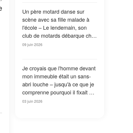
e
Un père motard danse sur
scène avec sa fille malade à
l'école – Le lendemain, son
club de motards débarque chez
lui
09 juin 2026
Je croyais que l'homme devant
mon immeuble était un sans-
abri louche – jusqu'à ce que je
comprenne pourquoi il fixait ma
fenêtre tous les soirs
03 juin 2026