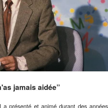
 m'as jamais aidée”
il a présenté et animé durant des années