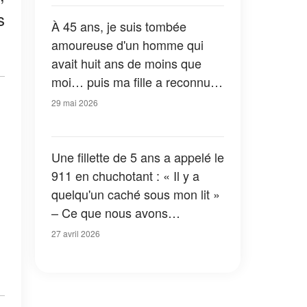
s
À 45 ans, je suis tombée
amoureuse d'un homme qui
avait huit ans de moins que
moi… puis ma fille a reconnu
son visage
29 mai 2026
Une fillette de 5 ans a appelé le
911 en chuchotant : « Il y a
quelqu'un caché sous mon lit »
– Ce que nous avons
découvert m'a glacé le sang
27 avril 2026