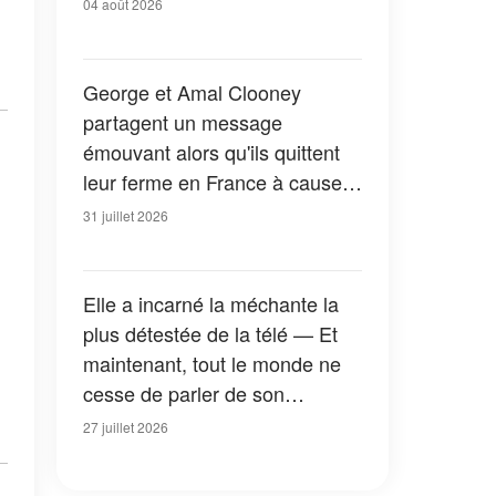
04 août 2026
George et Amal Clooney
partagent un message
émouvant alors qu'ils quittent
leur ferme en France à cause
des feux de forêt — Tous les
31 juillet 2026
détails
Elle a incarné la méchante la
plus détestée de la télé — Et
maintenant, tout le monde ne
cesse de parler de son
apparition dans la nouvelle
27 juillet 2026
version de « La Petite Maison
dans la prairie » — Photos