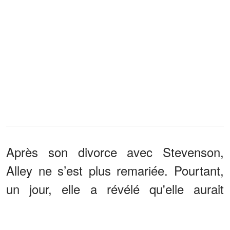
Après son divorce avec Stevenson,
Alley ne s’est plus remariée. Pourtant,
un jour, elle a révélé qu'elle aurait
épousé son co-star de "Look Who's
Talkin'", John Travolta, si elle n'avait