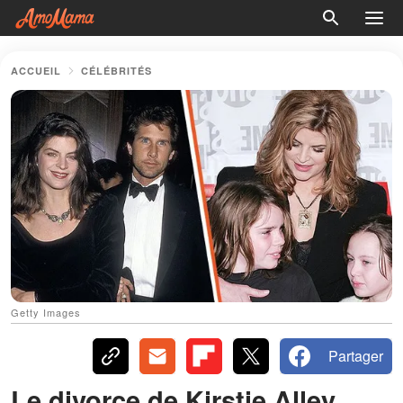
ACCUEIL
CÉLÉBRITÉS
Getty Images
Partager
Le divorce de Kirstie Alley