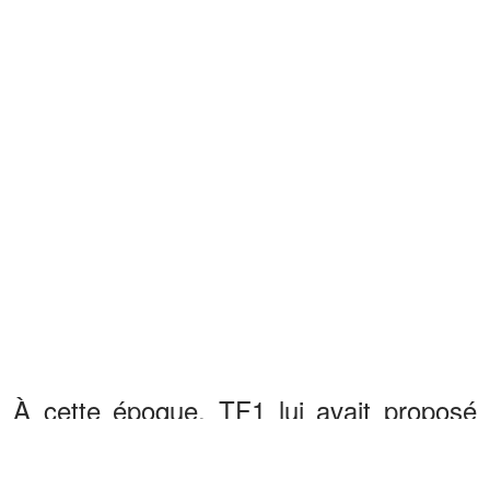
À cette époque, TF1 lui avait proposé
un montant de 15 000 euros. Et lorsqu’il
lui a été demandé si ce montant n’était