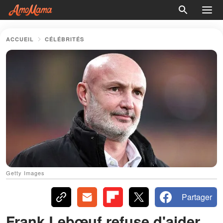
ACCUEIL
CÉLÉBRITÉS
Getty Images
Partager
Frank Lebœuf refuse d'aider