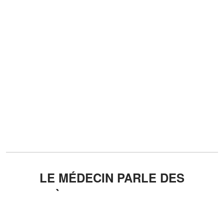
LE MÉDECIN PARLE DES
DERNIÈRES MINUTES DE SA VIE
Invité sur les ondes de RTL, le docteur