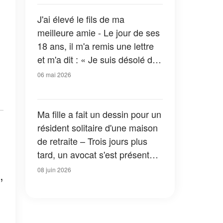
partout
J'ai élevé le fils de ma
meilleure amie - Le jour de ses
18 ans, il m'a remis une lettre
et m'a dit : « Je suis désolé de
te le dire si tard… Je n'avais
06 mai 2026
pas d'autre choix. »
Ma fille a fait un dessin pour un
résident solitaire d'une maison
de retraite – Trois jours plus
tard, un avocat s'est présenté à
notre porte
08 juin 2026
,