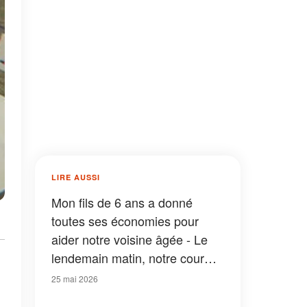
LIRE AUSSI
Mon fils de 6 ans a donné
toutes ses économies pour
aider notre voisine âgée - Le
lendemain matin, notre cour
était remplie de tirelires et les
25 mai 2026
voitures de patrouille étaient