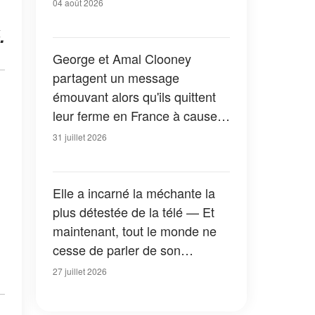
04 août 2026
.
George et Amal Clooney
partagent un message
émouvant alors qu'ils quittent
leur ferme en France à cause
des feux de forêt — Tous les
31 juillet 2026
détails
Elle a incarné la méchante la
plus détestée de la télé — Et
maintenant, tout le monde ne
cesse de parler de son
apparition dans la nouvelle
27 juillet 2026
version de « La Petite Maison
dans la prairie » — Photos