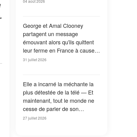
04 août 2026
a
.
George et Amal Clooney
partagent un message
émouvant alors qu'ils quittent
leur ferme en France à cause
des feux de forêt — Tous les
31 juillet 2026
détails
Elle a incarné la méchante la
plus détestée de la télé — Et
maintenant, tout le monde ne
cesse de parler de son
apparition dans la nouvelle
27 juillet 2026
version de « La Petite Maison
dans la prairie » — Photos