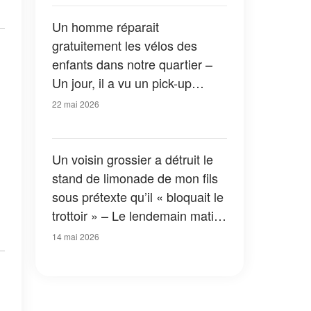
Un homme réparait
gratuitement les vélos des
enfants dans notre quartier –
Un jour, il a vu un pick-up
flambant neuf garé devant chez
22 mai 2026
lui
Un voisin grossier a détruit le
stand de limonade de mon fils
sous prétexte qu’il « bloquait le
trottoir » – Le lendemain matin,
il s’est présenté à notre porte
14 mai 2026
en larmes