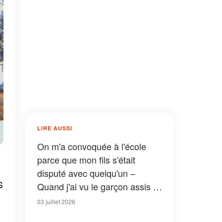
LIRE AUSSI
On m'a convoquée à l'école
parce que mon fils s'était
disputé avec quelqu'un –
s
Quand j'ai vu le garçon assis à
côté de lui, je suis devenue
03 juillet 2026
toute pâle