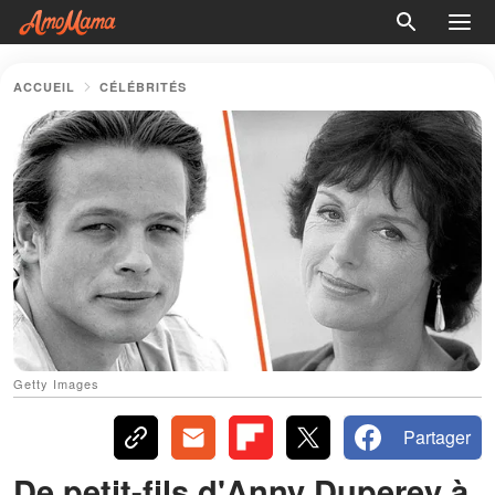
ACCUEIL
CÉLÉBRITÉS
Getty Images
Partager
De petit-fils d'Anny Duperey à